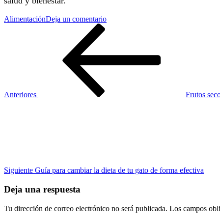
salud y bienestar.
en
Alimentación
Deja un comentario
Navegación
Entrada
Increíble
anterior
dieta
de
de
las
entradas
abejas:
todo
lo
que
Anteriores
Frutos seco
debes
Siguiente
saber
entrada
Siguiente
Guía para cambiar la dieta de tu gato de forma efectiva
Deja una respuesta
Tu dirección de correo electrónico no será publicada.
Los campos obli