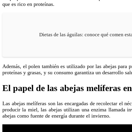
que es rico en proteínas.
Dietas de las águilas: conoce qué comen est
Además, el polen también es utilizado por las abejas para producir la jalea real, una sustancia utilizada para alimentar a las larvas y a la reina de la colmena. La jalea real es rica en
proteínas y grasas, y su consumo garantiza un desarrollo sal
El papel de las abejas melíferas e
Las abejas melíferas son las encargadas de recolectar el néctar de las flores y producir la miel, una sustancia dulce y viscosa ampliamente utilizada en la alimentación humana. Para
producir la miel, las abejas utilizan una enzima llamada in
abejas como fuente de energía durante el invierno.