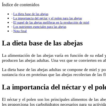
Índice de contenidos
La dieta base de las abejas
La importancia del néctar y el polen para las abejas
El papel de las abejas melíferas en la producción de miel
Los nutrientes esenciales para las abejas
Nota final
La dieta base de las abejas
La alimentación de las abejas varía en función de su edad y su función en la colmena. Las abejas jóvenes, conocidas como larvas, se alimentan de una mezcla de miel y polen que
producen las abejas adultas. Una vez que se convierten en a
La dieta base de las abejas adultas se compone de miel y polen. La miel es una sustancia dulce producida por las abejas a partir del néctar de las flores. El polen, por su parte, es una
sustancia rica en proteínas que las abejas recolectan de las fl
La importancia del néctar y el pol
El néctar y el polen son los principales alimentos de las abejas y su recolección es fundamental para la supervivencia de la colmena. El néctar es la fuente de energía de las abejas y
les proporciona los carbohidratos necesarios para su activida