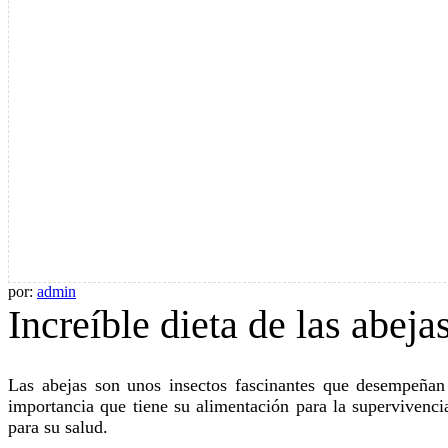
por:
admin
Increíble dieta de las abeja
Las abejas son unos insectos fascinantes que desempeñan un papel fundamental en la polinización de las plantas y en la producción de miel. Sin embargo, pocos conocen la
importancia que tiene su alimentación para la supervivencia
para su salud.