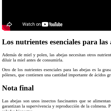
Los nutrientes esenciales para las
Además de miel y polen, las abejas necesitan otros nutrientes esenciales para su salud. Uno de ellos es el agua, que las abejas utilizan para regular la temperatura de la colmena y
diluir la miel antes de consumirla.
Otro de los nutrientes esenciales para las abejas es la grasa, que les proporciona la energía necesaria para volar y realizar otras actividades. Las abejas obtienen las grasas de los
pólenes, que contienen una cantidad importante de ácidos gr
Nota final
las abejas son unos insectos fascinantes que se alimentan principalmente de miel y polen. Estos alimentos les proporcionan los nutrientes necesarios para su actividad diaria y
garantizan la supervivencia y reproducción de la colmena. P